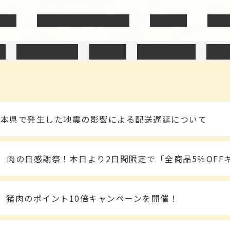
いて
安心・安全の取り組み
商品一覧
お問
送料無料商品
加工品
訳ありSALE
ギフ
熊本県で発生した地震の影響による配送遅延について
肉の日感謝祭！本日より2日間限定で「全商品5％OFF
猪肉のポイント10倍キャンペーンを開催！