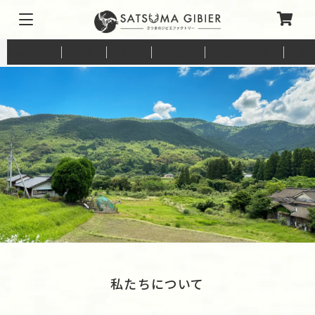
商品一覧
鹿肉
猪肉
穴熊肉
送料無料商品
加工
私たちについて