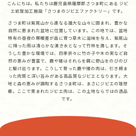
こんにちは。私たちは鹿児島県薩摩郡さつま町にある
ジビ
エ処理加工施設「さつまのジビエファクトリー」です。
さつま町は紫尾山から連なる雄大な山々に囲まれ、
豊かな
自然に恵まれた盆地に位置しています。
この地では、盆地
特有の昼夜の寒暖差が森に育つ草木に滋味を与え、
紫尾山
に降った雨は清らかな湧き水となって竹林を潤します。
そ
うした豊かな環境では、四季折々に竹の子や木の実など自
然の恵みが豊富で、
鹿や猪はそれらを餌に野山をのびのび
と駆け巡ります。
こうして育った鹿や猪の肉は、引き締ま
った肉質と深い旨みがある高品質なジビエとなります。
大
地と森の恵みが調和するさつま町は、まさにジビエの理想
郷。
ここで育まれたジビエ肉は、この土地ならではの逸品
です。